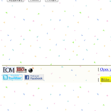
Όροι 
Βίδα–